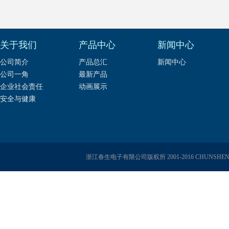
关于我们
产品中心
新闻中心
公司简介
产品总汇
新闻中心
公司一角
最新产品
企业社会责任
动画展示
安全与健康
浙江春生电子有限公司版权所 2001-2016 CHUNSHENG E