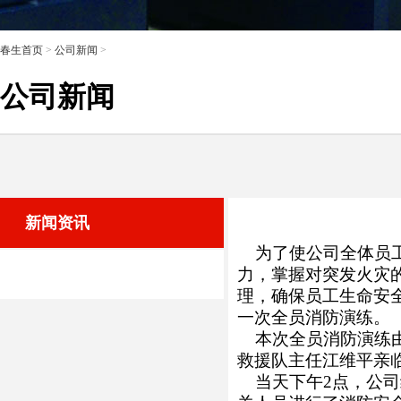
春生首页
>
公司新闻
>
公司新闻
新闻资讯
为了使公司全体员
力，掌握对突发火灾
理，确保员工生命安
一次全员消防演练。
本次全员消防演练
救援队主任江维平亲
当天下午
2
点，公司