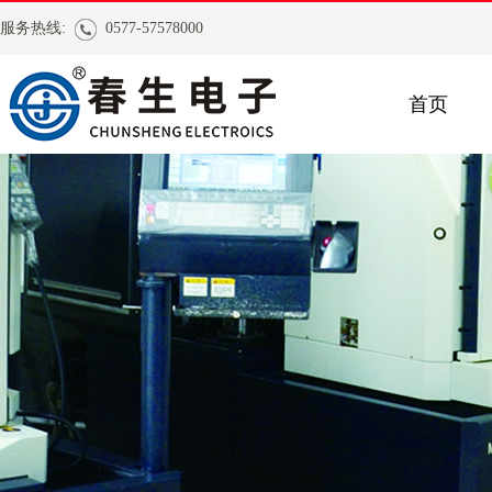
服务热线:
0577-57578000
首页