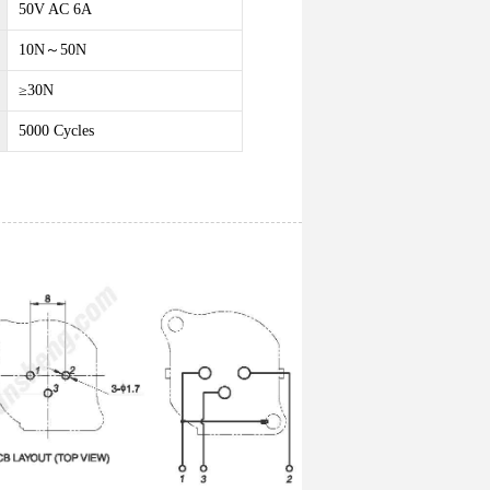
50V AC 6A
10N～50N
≥30N
5000 Cycles