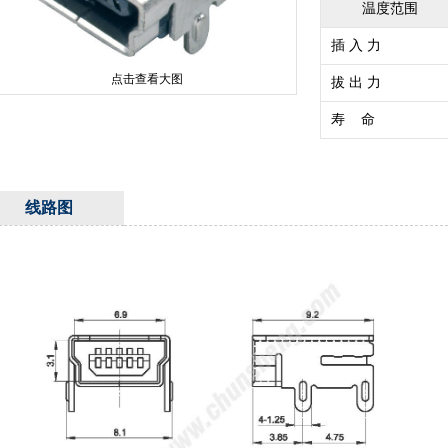
温度范围
插 入 力
点击查看大图
拔 出 力
寿 命
线路图