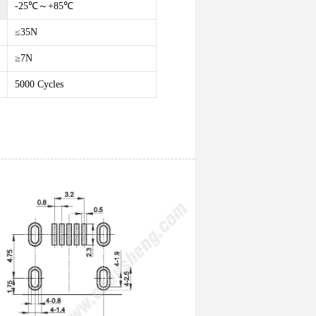
-25℃～+85℃
≤35N
≥7N
5000 Cycles