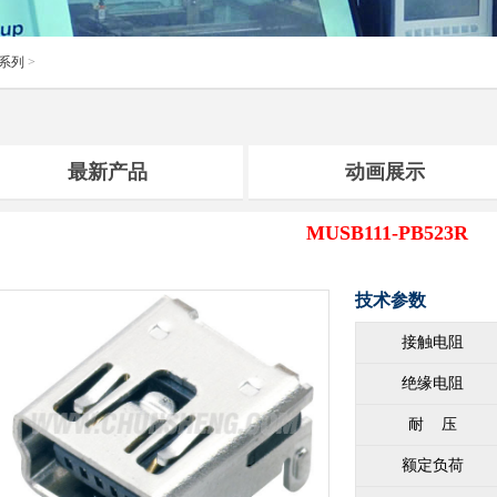
器系列
>
最新产品
动画展示
MUSB111-PB523R
技术参数
接触电阻
绝缘电阻
耐 压
额定负荷